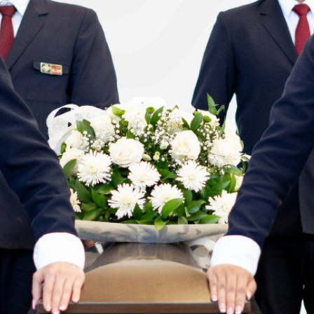
Nuestros
Parque
Con la
C
servicios
Automotor
comunidad