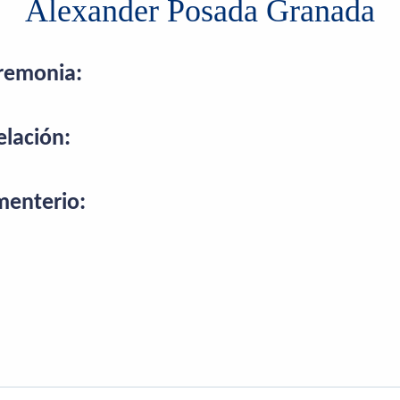
Alexander Posada Granada
remonia:
elación:
enterio: