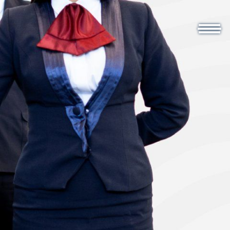
ontáctenos
ESP
ING