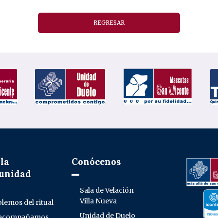
REGRESAR
la
Conócenos
unidad
Sala de Velación
Villa Nueva
lemos del ritual
Unidad de Duelo
 acompañamos