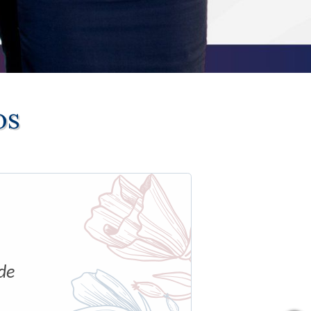
os
 de