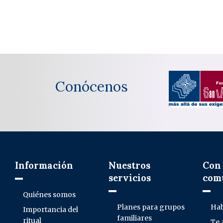
Conócenos
Información
Nuestros
Con 
servicios
com
Quiénes somos
Planes para grupos
Hab
Importancia del
familiares
ritual
Te