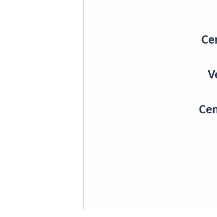
Ce
V
Cem