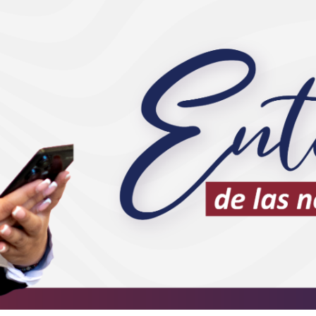
Nuestros
Parque
Con la
C
servicios
Automotor
comunidad