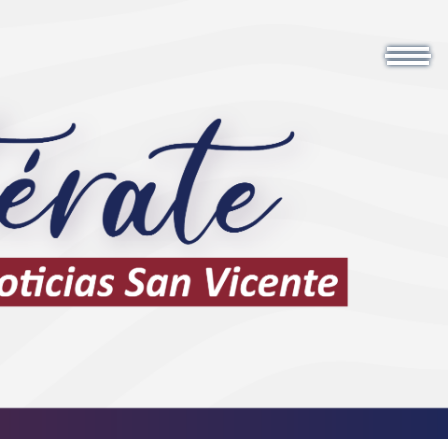
ontáctenos
ESP
ING